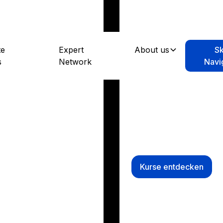
te
Expert
About us
Sk
s
Network
Navi
Als fester Bestandteil de
Bundesverband Digitale Wir
Digitalen Wirtschaft.
en Standards
Bei uns triffst Du die Köp
in den Working Groups de
formen und in Lerninhalte
Kurse entdecken