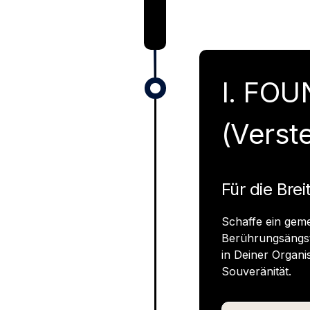
I. FO
(Verst
Für die Brei
Schaffe ein ge
Berührungsängste
in Deiner Organis
Souveränität.