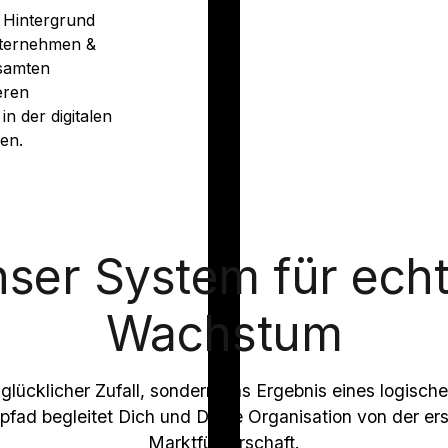
m Hintergrund
nternehmen &
esamten
eren
n der digitalen
en.
ser System für ech
Wachstum
glücklicher Zufall, sondern das Ergebnis eines logisc
npfad begleitet Dich und Deine Organisation von der ers
Marktführerschaft.