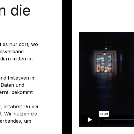
n die
t es nur dort, wo
desverband
ondern mitten im
d Initiativen im
, Daten und
lernt, bekommt
, erfährst Du bei
t. Wir nutzen die
verbandes, um