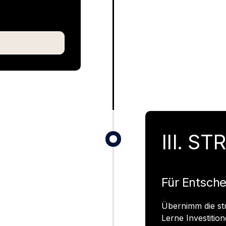
III. S
Für Entsche
Übernimm die st
Lerne Investitio