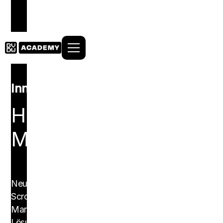
Innovation & Tech
Handwerk für
Marktführerschaft
Neun von zehn Produktideen scheitern am Markt.
Scrolle und erfahre, wie Du durch methodisches
Management das Risiko minimierst und digitale
Lösungen entwickelst, die Deine Kunden wirklich