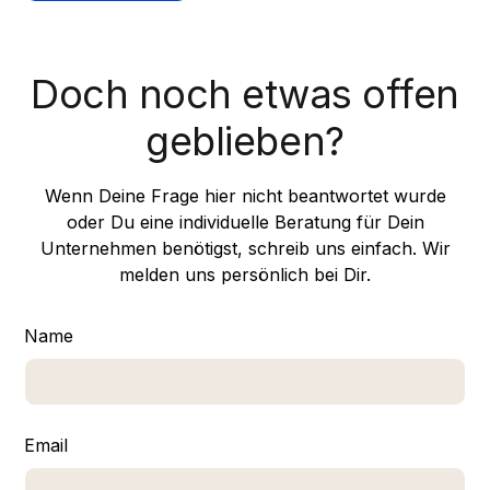
Ökosystems. Du lernst Gleichgesinnte auf Deinem
tested“ Insights. Wenn ein* Referent*in über KI-
Level kennen, mit denen Du Dich über echte
Implementierung spricht, hat er sie in der Vorwoche
Herausforderungen austauschen kannst. Dieser
wahrscheinlich bei einem DAX-Konzern oder einem
Peer-to-Peer-Austausch über
Doch noch etwas offen
Hidden Champion erfolgreich umgesetzt.
Unternehmensgrenzen hinweg ist ein wesentlicher
geblieben?
Bestandteil unserer Kursphilosophie. Darum halten
wir Kurse zumeist auch in kleinem Rahmen.
Wenn Deine Frage hier nicht beantwortet wurde
oder Du eine individuelle Beratung für Dein
Unternehmen benötigst, schreib uns einfach. Wir
melden uns persönlich bei Dir.
Name
Email