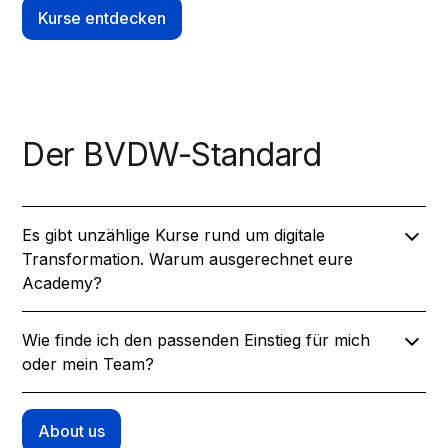
Kurse entdecken
Der BVDW-Standard
Es gibt unzählige Kurse rund um digitale
Transformation. Warum ausgerechnet eure
Academy?
Die meisten Angebote am Markt fokussieren sich auf
Wie finde ich den passenden Einstieg für mich
flüchtige Trends und einzelne Tools, die morgen
oder mein Team?
schon wieder überholt sind. Wir gehen tiefer: Wir
lehren
Systemverständnis
. Als BVDW e.V. definieren
Wir haben die Academy als durchgängiges
wir die Qualitätsstandards, nach denen sich die
Qualifizierungs-System konzipiert, das Dich von der
About us
gesamte Digitale Wirtschaft ausrichtet. Unsere