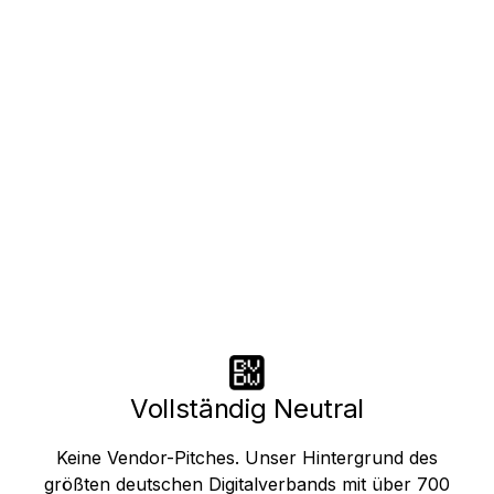
& KI
Bis zu 100 % staatlich förderfähig! Werde zur
treibenden Kraft der digitalen Transformation.
Beherrsche KI-Tools, entwickle neue
Geschäftsmodelle und sichere Deinen Vorsprung.
Jetzt Förderung sichern!
Vollständig Neutral
Keine Vendor-Pitches. Unser Hintergrund des
größten deutschen Digitalverbands mit über 700