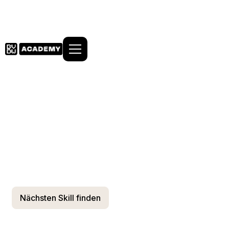
Alle reden von
Transformation.
Du setzt sie um.
Schluss mit Buzzwords. Hol Dir das Handwerk, das
wirklich zählt.
Neutral. Zertifiziert. Vom Bundesverband Digitale
Wirtschaft e.V.
Nächsten Skill finden
Alle Kurse