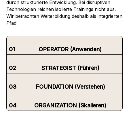
durch strukturierte Entwicklung. Bei disruptiven
Technologien reichen isolierte Trainings nicht aus.
Wir betrachten Weiterbildung deshalb als integrierten
Pfad.
01
OPERATOR (Anwenden)
Für Fachkräfte &
02
STRATEGIST (Führen)
Expert*innen
Für
03
FOUNDATION (Verstehen)
Als
Entscheider*innen
AI Visual Content Creator
bist Du
die verantwortliche Instanz für
Für die breite
& C-Level
04
ORGANIZATION (Skalieren)
Umsetzung, Qualität und
Belegschaft
Produktionsreife. Du überführst
Für das gesamte
KI‑basierte Visuals und Videos aus
Als AI Officer bist Du die zentrale
der Experimentierphase in den
Schnittstelle für das Thema KI in
Baue Berührungsängste ab und trage