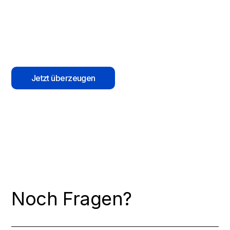
Wir haben Dir die Argumente zusammengestellt, die Dich
& jede Geschäftsführung überzeugen: ROI,
Haftungsminimierung und Mehrwert. Hole Dir alle Infos
per Mail zur freien Verfügung.
Jetzt überzeugen
Noch Fragen?